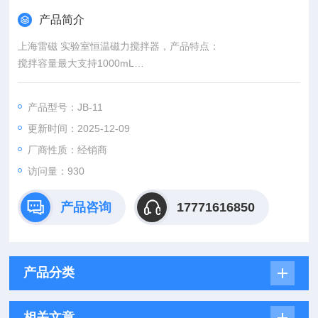
产品简介
上海雷磁 实验室恒温磁力搅拌器，产品特点：
搅拌容量最大支持1000mL
搅拌速率可调（100-1800） rpm
搅拌前和搅拌中可随时进行搅拌速率调节
产品型号：JB-11
段码式LCD屏幕显示搅拌速率
更新时间：2025-12-09
支持快速启动功能，仪器默认转速为上次关机前设定的转速
搅拌盘面刻线，定位容器，确保搅拌子旋转平稳
厂商性质：经销商
电极支架设计，最多支持3个电极，适用于电化学、滴定等分析
访问量：930
测试
标配磁力搅拌子
产品咨询
17771616850
产品分类
相关文章