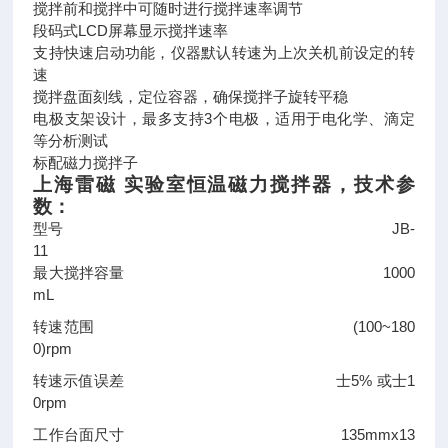
搅拌前和搅拌中可随时进行搅拌速率调节
段码式LCD屏幕显示搅拌速率
支持快速启动功能，仪器默认转速为上次关机前设定的转
速
搅拌盘面刻线，定位容器，确保搅拌子旋转平稳
电极支架设计，最多支持3个电极，适用于电化学、滴定
等分析测试
标配磁力搅拌子
上海雷磁 实验室恒温磁力搅拌器
，技术参
数：
型号 JB-
11
最大搅拌容量 1000
mL
转速范围 (100~180
0)rpm
转速示值误差 士5% 或士1
0rpm
工作台面尺寸 135mmx13