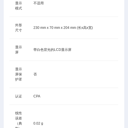
显示
不适用
模式
外形
230 mm x 70 mm x 204 mm (长x高x宽)
尺寸
显示
带白色背光的LCD显示屏
屏
显示
屏保
否
护罩
认证
CPA
线性
误差
（典
0.02 g