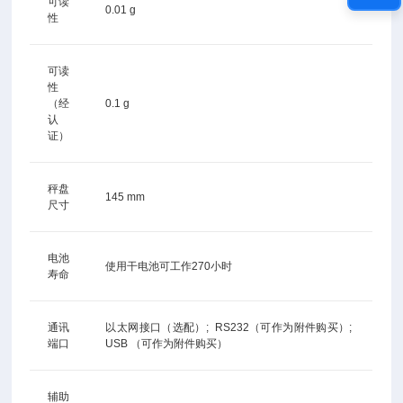
可读
0.01 g
性
可读
性
（经
0.1 g
认
证）
秤盘
145 mm
尺寸
电池
使用干电池可工作270小时
寿命
通讯
以太网接口（选配）; RS232（可作为附件购买）;
端口
USB （可作为附件购买）
辅助