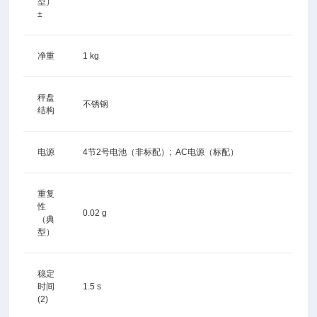
型）
±
净重
1 kg
秤盘
不锈钢
结构
电源
4节2号电池（非标配）; AC电源（标配）
重复
性
0.02 g
（典
型）
稳定
时间
1.5 s
(2)