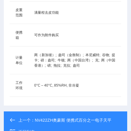
皮重
满量程去皮功能
范围
便携
可作为附件购买
箱
两（新加坡）; 盎司（金衡制）; 本尼威特; 谷物; 提
计量
卡; 磅：盎司; 牛顿; 两（中国台湾）; 克; 两（中国
单位
香港）; 磅; 拖拉; 克拉; 盎司
工作
0°C – 40°C, 85%RH, 非冷凝
环境
上一个：
NV422ZH奥豪斯 便携式百分之一电子天平