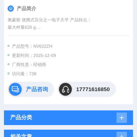
产品简介
奥豪斯 便携式百分之一电子天平 产品特点：
最大秤量620 g
可读性0.01 g
可读性（经认证）0.1 g
产品型号：NV622ZH
背光液晶显示屏(LCD)
更新时间：2025-12-09
标配AC 适配器 或者选配4节电池
ABS塑料外壳，不锈钢秤盘，运输保护锁，可调防滑底座，水平
厂商性质：经销商
显示泡
访问量：738
产品咨询
17771616850
产品分类
相关文章