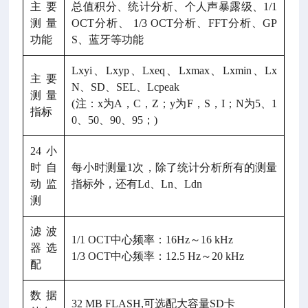
主要
总值积分、统计分析、个人声暴露级、1/1
测量
OCT分析、 1/3 OCT分析、FFT分析、GP
功能
S、蓝牙等功能
Lxyi、Lxyp、Lxeq、Lxmax、Lxmin、Lx
主要
N、SD、SEL、Lcpeak
测量
(注：x为A，C，Z；y为F，S，I；N为5、1
指标
0、50、90、95；)
24小
时自
每小时测量1次，除了统计分析所有的测量
动监
指标外，还有Ld、Ln、Ldn
测
滤波
1/1 OCT中心频率：16Hz～16 kHz
器选
1/3 OCT中心频率：12.5 Hz～20 kHz
配
数据
32 MB FLASH,可选配大容量SD卡