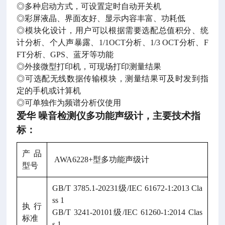
◎多种启动方式
，
可设置定时自动开关机
◎彩屏液晶、界面友好、显示内容丰富、功耗低
◎模块化设计，用户可以根据需要选配总值积分、统
计分析、个人声暴露、1/1OCT
分析、1/3 OCT分析、F
FT分析、GPS、蓝牙等功能
◎外接微型打印机
，
可现场打印测量结果
◎可选配无线数据传输模块，测量结果可及时发到指
定的手机或计算机
◎可单独作为频谱分析仪使用
爱华 噪音检测仪多功能声级计
，
主要技术指
标
：
产品
AWA6228+型多功能声级计
型号
GB/T 3785.1-20231级/IEC 61672-1:2013 Cla
ss 1
执行
GB/T 3241-20101级/IEC 61260-1:2014 Clas
标准
s 1