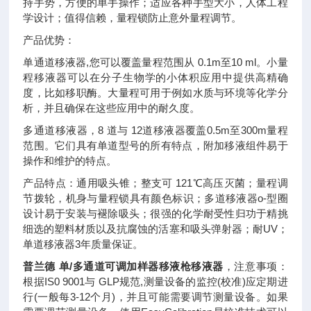
持手势，方便的单手操作；适应各种手型大小，人体工程
学设计；值得信赖，量程锁防止意外量程调节。
产品优势：
单通道移液器,您可以覆盖量程范围从 0.1m至10 ml。小量
程移液器可以在分子生物学的小体积应用中提供高精确
度，比如移职酶。大量程可用于例如水质与环境等化学分
析，并且确保在这些应用中的耐久度。
多通道移液器，8 道与 12道移液器覆盖0.5m至300m量程
范围。它们具有单道型号的所有特点，附加移液组件易于
操作和维护的特点。
产品特点：通用吸头锥；整支可 121℃高压灭菌；量程调
节拨轮，机身与量程锁具有颜色标识；多道移液器o-型圈
设计易于安装与褪除吸头；很强的化学耐受性归功于精挑
细选的塑料材质以及抗腐蚀的活塞和吸头弹射器；耐UV；
单道移液器3年质量保证。
普兰德 单/多通道可调加样器移液枪移液器
，注意事项：
根据IS0 9001与 GLP规范,测量设备的监控(校准)应定期进
行(一般每3-12个月)，并且可能需要调节测量设备。如果