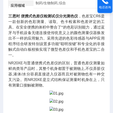
制药/生物制药,综合
应用领域
电话咨询
三恩时 便携式色差仪检测试仪分光测色仪
，色差宝CR6是
一款创新的色彩测量、读取、色卡检索和色差评定的工
具。在安全便携的体积中整合了*的色彩识别能力，通过蓝
牙与手机设备无缝连接使传统意义上的颜色测量仪器焕发
出不一样的应用魅力。采用先进的色彩传感器与APP应用
程序结合研发特别设置多功能“聪明按键"和专业化的非接
触式自动白板校验实现了微型色差仪和手机色差宝的二合
一。
NR20XE与普通便携式色差仪的区别，普通色差仪测量如
鲜肉类等产品时，其整个机身都置于被测物上,不仅弄脏仪
器,液体/水分容易直接进入仪器而且对被测物也有一种交
叉污染。而NR20XE是立式结构保证测量时机身在上，只
有测量口接触被测物。