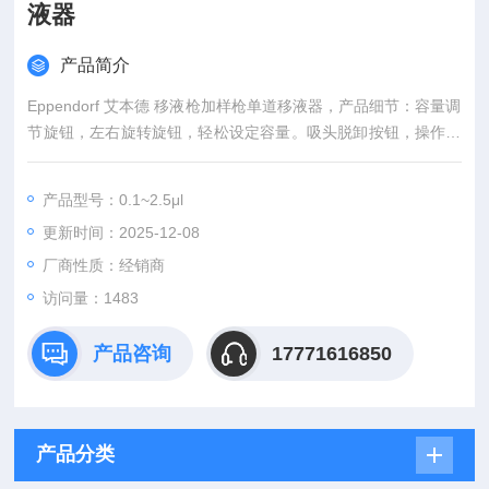
液器
产品简介
Eppendorf 艾本德 移液枪加样枪单道移液器，产品细节：容量调
节旋钮，左右旋转旋钮，轻松设定容量。吸头脱卸按钮，操作用
力小，人性化位置设计。快速衔接卡口，下支固定接口，方便脱
卸维护。容量窗口，四位数字显示，数字放大作用。
产品型号：0.1~2.5μl
更新时间：2025-12-08
厂商性质：经销商
访问量：1483
产品咨询
17771616850
产品分类