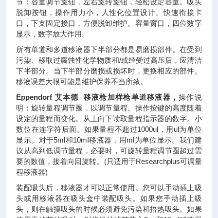
节：容量调节旋钮，左右旋转旋钮，轻松设定容量。吸头
脱卸按钮，操作用力小，人性化位置设计。快速衔接卡
口，下支固定接口，方便脱卸维护。容量窗口，四位数字
显示，数字放大作用。
所有单道和多道移液器下半部分都是易磨损部件。在受到
污染、移取过腐蚀性化学物质和/或经受过高压后，应清洁
下半部分。当下半部分磨损或损坏时，更换相应的部件。
移液误差大很可能是维护保养不当所致。
Eppendorf 艾本德 移液枪加样枪单道移液器，
操作说
明：旋转量程调节圈，以调节量程。操作按键的高度随着
设定的量程而变化。从上向下读取量程指示器的数字。小
数位在连字符后面。如果量程不超过1000ul，用ul为单位
显示。对于5ml和10mI移液器，用ml为单位显示。我们建
议从高到低调节量程，必要时，可旋转量程调节圈超过需
要的数值，接着向回旋转。(只适用于Researchplus可调量
程移液器)
装配吸头后，移液器才可以正常使用。您可以手动插上吸
头或用移液器在吸头盒中装配吸头。如果您手动插上吸
头，则在触摸吸头的时候必须避免污染和捂热吸头。如果