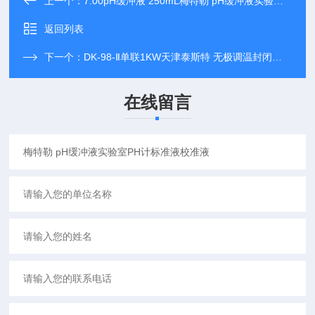
上一个：
7.00pH缓冲液 250mL梅特勒 pH缓冲液实验室PH计标准液校准液
返回列表
下一个：
DK-98-Ⅱ单联1KW天津泰斯特 无极调温封闭式万用实验电炉
在线留言