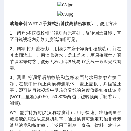
成都豪创 WYT-J 手持式折射仪高精密糖度计
，使用方法
1、调焦:将仪器校镜前端对向光亮处，旋转调焦目镜，直
至目镜视场内分划刻度线清晰可见。
2、调零:打开盖板①，用棉纱布擦干净折射棱镜②)，并在
其表面滴上一、两滴蒸馏水，盖上盖板，用调校螺丝刀调
节调零螺钉③，使分划板明暗界线与“0"度线一致即完成调
零。
3、测量:将调零后的梭镜和盖板表面的水用棉纱布擦干
净，在镜中部滴上两滴待测液体，盖上盖板，并轻轻压
平，即可从目镜视场中明暗分界线的刻度值得知液体浓度
(WYT型量程为0-50、50-80%两档，旋转换向手轮⑤即可
测量)。
WYT型手持折射仪(又称糖度计)，用于快速、准确测量含
糖溶液的用途浓度及折射率，通过换算可测定其他非糖溶
液的浓度和折射率，广泛用于制糖、食品、饮料、农业科