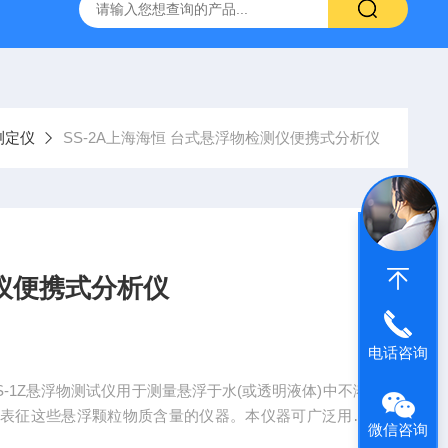
拓 MGC-1000P 恒温恒湿光照培养箱
LRH-300DB叶拓 LR
测定仪
SS-2A上海海恒 台式悬浮物检测仪便携式分析仪
仪便携式分析仪
电话咨询
-1Z悬浮物测试仪用于测量悬浮于水(或透明液体)中不溶
量表征这些悬浮颗粒物质含量的仪器。本仪器可广泛用于
微信咨询
污水行业，是常用的污水悬浮物检测仪器。