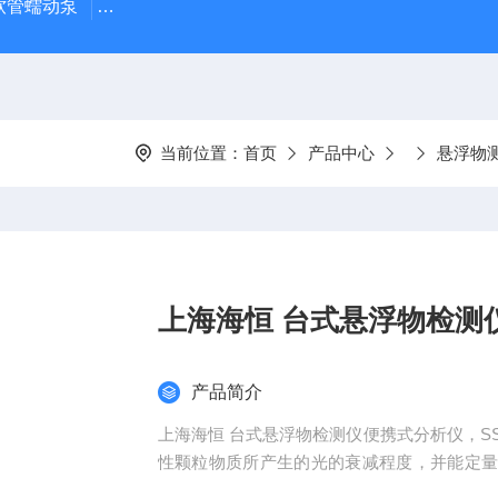
J 软管蠕动泵
LDS-1G上海青浦绿洲粮食谷物水分测定仪
叶
当前位置：
首页
产品中心
悬浮物
上海海恒 台式悬浮物检测
产品简介
上海海恒 台式悬浮物检测仪便携式分析仪，SS
性颗粒物质所产生的光的衰减程度，并能定
水厂、食品、化工、冶金、环保及制药行业等