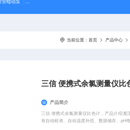
J 软管蠕动泵
LDS-1G上海青浦绿洲粮食谷物水分测定仪
叶
当前位置：
首页
产品中心
三信 便携式余氯测量仪比
产品简介
三信 便携式余氯测量仪比色计，产品介绍:配
有自动校准、自动温度补偿、数据储存、pH
线条图的大型液晶显示屏，可同时显示测量值