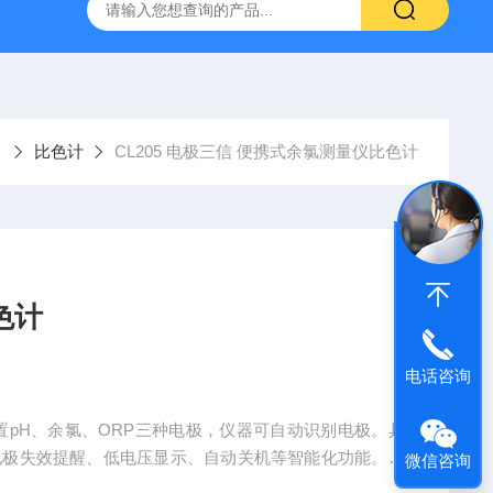
拓 MGC-1000P 恒温恒湿光照培养箱
LRH-300DB叶拓 LR
比色计
CL205 电极三信 便携式余氯测量仪比色计
色计
电话咨询
置pH、余氯、ORP三种电极，仪器可自动识别电极。具
电极失效提醒、低电压显示、自动关机等智能化功能。带
微信咨询
和温度值。