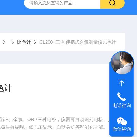
拓 MGC-1000P 恒温恒湿光照培养箱
LRH-300DB叶拓 LR
比色计
CL200+三信 便携式余氯测量仪比色计
色计
电话咨询
置pH、余氯、ORP三种电极，仪器可自动识别电极。具
电极失效提醒、低电压显示、自动关机等智能化功能。带
微信咨询
和温度值。