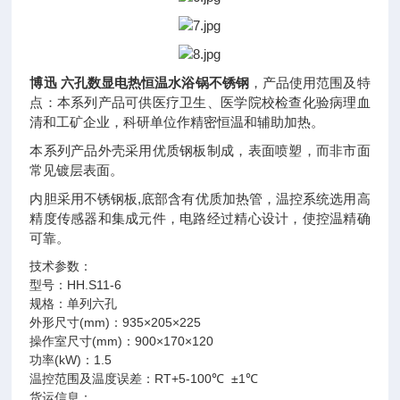
博迅 六孔数显电热恒温水浴锅不锈钢
，产品使用范围及特
点：本系列产品可供医疗卫生、医学院校检查化验病理血
清和工矿企业，科研单位作精密恒温和辅助加热。
本系列产品外壳采用优质钢板制成，表面喷塑，而非市面
常见镀层表面。
内胆采用不锈钢板,底部含有优质加热管，温控系统选用高
精度传感器和集成元件，电路经过精心设计，使控温精确
可靠。
技术参数：
型号：HH.S11-6
规格：单列六孔
外形尺寸(mm)：935×205×225
操作室尺寸(mm)：900×170×120
功率(kW)：1.5
温控范围及温度误差：RT+5-100℃ ±1℃
货运信息：