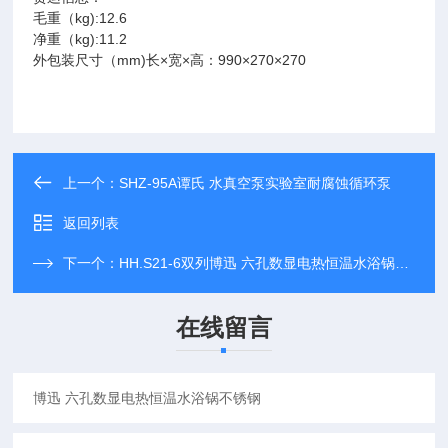
毛重（kg):12.6
净重（kg):11.2
外包装尺寸（mm)长×宽×高：990×270×270
上一个：
SHZ-95A谭氏 水真空泵实验室耐腐蚀循环泵
返回列表
下一个：
HH.S21-6双列博迅 六孔数显电热恒温水浴锅不锈钢
在线留言