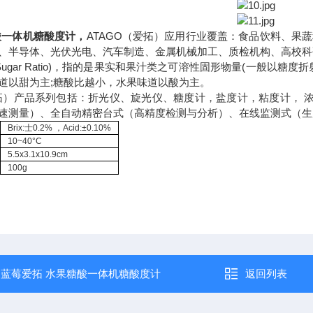
酸一体机糖酸度计
，
ATAGO（爱拓）应用行业覆盖：食品饮料、果
、半导体、光伏光电、汽车制造、金属机械加工、质检机构、高校科
d-Sugar Ratio)，指的是果实和果汁类之可溶性固形物量(一般以糖
道以甜为主;糖酸比越小，水果味道以酸为主。
爱拓）产品系列包括：折光仪、旋光仪、糖度计，盐度计，粘度计， 浓
速测量）、全自动精密台式（高精度检测与分析）、在线监测式（生
Brix:士0.2% ，Acid:±0.10%
10~40°C
5.5x3.1x10.9cm
100g
：
蓝莓爱拓 水果糖酸一体机糖酸度计
返回列表