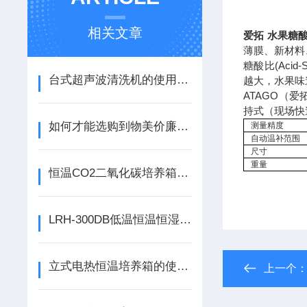
相关文章
爱拓 水果糖
薄膜、新材料
糖酸比(Aci
台式超声波清洗机的使用注意事项：确保安全与清洁效果
越大，水果味
ATAGO（
持式（现场快
如何才能选购到物美价廉的1200度高温管式炉？
测量精度
自动温补范围
尺寸
重量
恒温CO2二氧化碳培养箱：细胞生命活动的“精准模拟舱”
LRH-300DB低温恒温恒湿培养箱：精准模拟生物与理化试验环境
立式电热恒温培养箱的使用技巧与维护建议
上一个