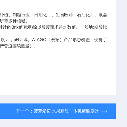
蔬种植、制糖行业、日用化工、生物医药、石油化工、液晶
研等多种领域。
度折射计的Brix值表示)除以酸度而求得之数值。一般地:糖酸比
度计，pH计等。ATAGO（爱拓）产品形态覆盖：便携手
产管道连续测量）。
下一个：
菠萝爱拓 水果糖酸一体机糖酸度计