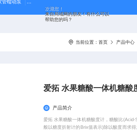
J 软管蠕动泵
LDS-1G上海青浦绿洲粮食谷物水分测定仪
叶
欢迎您！
来自局域网的朋友！有什么可以
帮助您的吗？
当前位置：
首页
产品中心
爱拓 水果糖酸一体机糖酸
产品简介
爱拓 水果糖酸一体机糖酸度计，糖酸比(Acid-S
般以糖度折射计的Brix值表示)除以酸度而求
越小，水果味道以酸为主。