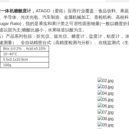
酸一体机糖酸度计
，
ATAGO（爱拓）应用行业覆盖：食品饮料、果
、半导体、光伏光电、汽车制造、金属机械加工、质检机构、高校科
d-Sugar Ratio)，指的是果实和果汁类之可溶性固形物量(一般以糖
道以甜为主;糖酸比越小，水果味道以酸为主。
爱拓）产品系列包括：折光仪、旋光仪、糖度计，盐度计，粘度计， 浓
速测量）、全自动精密台式（高精度检测与分析）、在线监测式（生
Brix:士0.2% ，Acid:±0.10%
10~40°C
5.5x3.1x10.9cm
100g