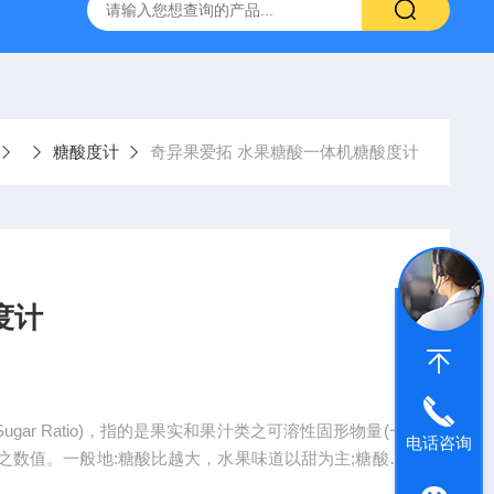
拓 MGC-1000P 恒温恒湿光照培养箱
LRH-300DB叶拓 LR
糖酸度计
奇异果爱拓 水果糖酸一体机糖酸度计
度计
ugar Ratio)，指的是果实和果汁类之可溶性固形物量(一
电话咨询
得之数值。一般地:糖酸比越大，水果味道以甜为主;糖酸比