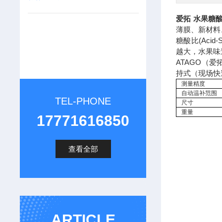
爱拓 水果糖
薄膜、新材料
糖酸比(Aci
越大，水果味
ATAGO（
持式（现场快
测量精度
自动温补范围
TEL-PHONE
尺寸
重量
17771616850
查看全部
ARTICLE