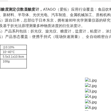
果酸度测定仪数显酸度计
，
ATAGO（爱拓）应用行业覆盖：食品
、新材料、半导体、光伏光电、汽车制造、金属机械加工、质检机构
爱拓）源自日本，总部位于日本东京，拥有逾80年光学测量仪器的研
及基于折光法原理测量多种物质浓度的衍生浓度计。
爱拓）产品系列包括：折光仪、旋光仪、糖度计，盐度计，粘度计， 浓
爱拓）产品形态覆盖：便携手持式（现场快速测量）、全自动精密
士0.10%
10~40°C
5.5x3.1x10.9cm
100g