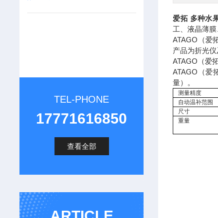
爱拓 多种水
工、液晶薄膜
ATAGO（
产品为折光仪
ATAGO（
ATAGO（
量）。
测量精度
TEL-PHONE
自动温补范围
尺寸
17771616850
重量
查看全部
ARTICLE