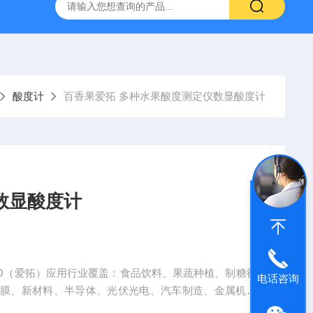
拓 MGC-1000P 恒温恒湿光照培养箱
LRH-300DB叶拓 LR
酸度计
百香果爱拓 多种水果酸度测定仪数显酸度计
数显酸度计
GO（爱拓）应用行业覆盖：食品饮料、果蔬种植、制糖行
电话咨询
薄膜、新材料、半导体、光伏光电、汽车制造、金属机械