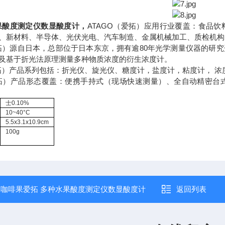
果酸度测定仪数显酸度计
，
ATAGO（爱拓）应用行业覆盖：食品
、新材料、半导体、光伏光电、汽车制造、金属机械加工、质检机构
爱拓）源自日本，总部位于日本东京，拥有逾80年光学测量仪器的研
及基于折光法原理测量多种物质浓度的衍生浓度计。
爱拓）产品系列包括：折光仪、旋光仪、糖度计，盐度计，粘度计， 浓
爱拓）产品形态覆盖：便携手持式（现场快速测量）、全自动精密
士0.10%
10~40°C
5.5x3.1x10.9cm
100g
：
咖啡果爱拓 多种水果酸度测定仪数显酸度计
返回列表