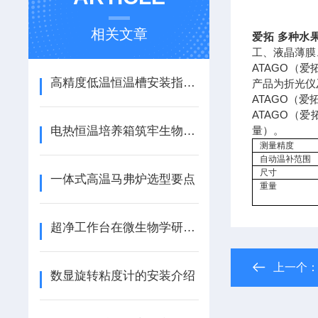
相关文章
爱拓 多种水
工、液晶薄膜
ATAGO（
高精度低温恒温槽安装指南：步骤与注意事项
产品为折光仪
ATAGO（
ATAGO（
电热恒温培养箱筑牢生物实验核心防线
量）。
测量精度
自动温补范围
尺寸
一体式高温马弗炉选型要点
重量
超净工作台在微生物学研究中的关键作用
上一个
数显旋转粘度计的安装介绍