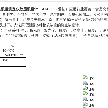
果酸度测定仪数显酸度计
，
ATAGO（爱拓）应用行业覆盖：食品
、新材料、半导体、光伏光电、汽车制造、金属机械加工、质检机构
爱拓）源自日本，总部位于日本东京，拥有逾80年光学测量仪器的研
及基于折光法原理测量多种物质浓度的衍生浓度计。
爱拓）产品系列包括：折光仪、旋光仪、糖度计，盐度计，粘度计， 浓
爱拓）产品形态覆盖：便携手持式（现场快速测量）、全自动精密
士0.10%
10~40°C
5.5x3.1x10.9cm
100g