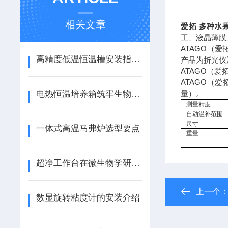
相关文章
爱拓 多种水
工、液晶薄膜
ATAGO（
高精度低温恒温槽安装指南：步骤与注意事项
产品为折光仪
ATAGO（
ATAGO（
电热恒温培养箱筑牢生物实验核心防线
量）。
测量精度
自动温补范围
尺寸
一体式高温马弗炉选型要点
重量
超净工作台在微生物学研究中的关键作用
上一个
数显旋转粘度计的安装介绍