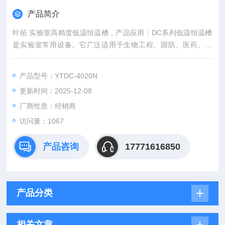
产品简介
叶拓 实验室高精度低温恒温槽，产品应用：DC系列低温恒温槽
是实验室常用设备。它广泛适用于生物工程、国防、医药、食
品、化工、冶金、化学分析、石油等领域，为用户提供一个高精
度的、受控的、温度均匀的恒定场源，是各大中小研究所、高等
产品型号：YTDC-4020N
院校、工厂实验室、质检部门理想的恒温槽。
更新时间：2025-12-08
厂商性质：经销商
访问量：1067
产品咨询
17771616850
产品分类
相关文章