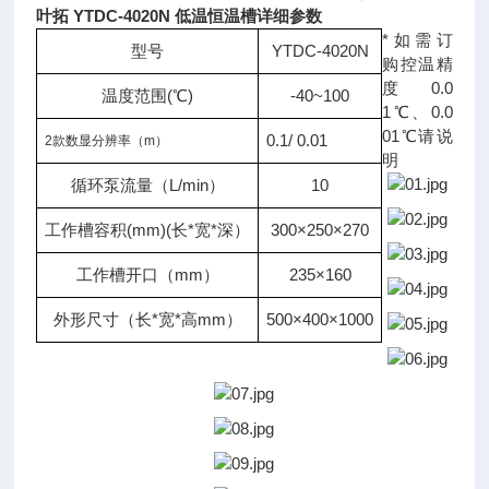
叶拓 YTDC-4020N 低温恒温槽详细参数
*如需订
型号
YTDC-4020N
购控温精
度0.0
温度范围(℃)
-40~100
1℃、0.0
01℃请说
0.1/ 0.01
2款数显分辨率（m）
明
循环泵流量（L/min）
10
工作槽容积
(mm)(长*宽*深）
300×250×270
工作槽开口（mm）
235×160
外形尺寸（长*宽*高mm）
500×400×1000