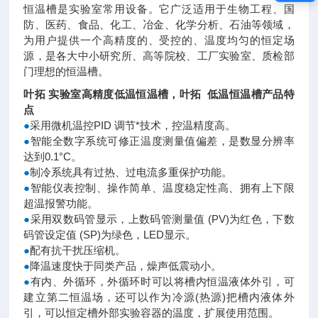
恒温槽是实验室常用设备。它广泛适用于生物工程、国
防、医药、食品、化工、冶金、化学分析、石油等领域，
为用户提供一个高精度的、受控的、温度均匀的恒定场
源，是各大中小研究所、高等院校、工厂实验室、质检部
门理想的恒温槽。
叶拓 实验室高精度低温恒温槽
，
叶拓 低温恒温槽产品特
点
●
采用微机温控PID 调节*技术，控温精度高。
●
智能全数字系统可修正温度测量值偏差，是数显分辨率
达到0.1°C。
●
制冷系统具有过热、过电流多重保护功能。
●
智能仪表控制、操作简单、温度稳定性高、拥有上下限
超温报警功能。
●
采用双数码管显示，上数码管测量值 (PV)为红色，下数
码管设定值 (SP)为绿色，LED显示。
●
配有抗干扰压缩机。
●
降温速度快于同类产品，燥声低震动小。
●
有内、外循环，外循环时可以将槽内恒温液体外引，可
建立第二恒温场，还可以作为冷源(热源)把槽内液体外
引，可以恒定槽外部实验容器的温度，扩展使用范围。