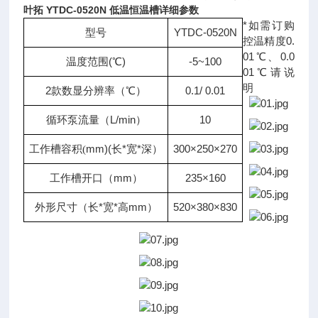
叶拓 YTDC-0520N 低温恒温槽详细参数
*如需订购
型号
YTDC-0520N
控温精度0.
01℃、0.0
温度范围(℃)
-5~100
01℃请说
明
2款数显分辨率（
℃
）
0.1/ 0.01
循环泵流量（L/min）
10
mm)(长*宽*深）
300×250×270
工作槽容积(
工作槽开口（mm）
235×160
外形尺寸（长*宽*高mm）
520×380×830