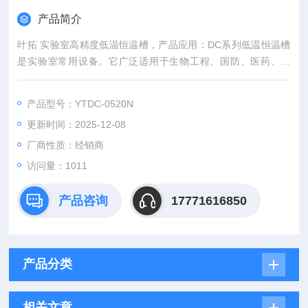
产品简介
叶拓 实验室高精度低温恒温槽，产品应用：DC系列低温恒温槽
是实验室常用设备。它广泛适用于生物工程、国防、医药、食
品、化工、冶金、化学分析、石油等领域，为用户提供一个高精
度的、受控的、温度均匀的恒定场源，是各大中小研究所、高等
产品型号：YTDC-0520N
院校、工厂实验室、质检部门理想的恒温槽。
更新时间：2025-12-08
厂商性质：经销商
访问量：1011
产品咨询
17771616850
产品分类
相关文章