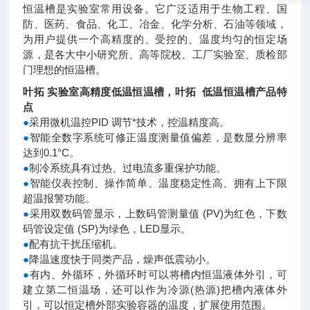
恒温槽是实验室常用设备。它广泛适用于生物工程、国
防、医药、食品、化工、冶金、化学分析、石油等领域，
为用户提供一个高精度的、受控的、温度均匀的恒定场
源，是各大中小研究所、高等院校、工厂实验室、质检部
门理想的恒温槽。
叶拓 实验室高精度低温恒温槽
，
叶拓 低温恒温槽产品特
点
●
采用微机温控PID 调节*技术，控温精度高。
●
智能全数字系统可修正温度测量值偏差，是数显分辨率
达到0.1°C。
●
制冷系统具有过热、过电流多重保护功能。
●
智能仪表控制、操作简单、温度稳定性高、拥有上下限
超温报警功能。
●
采用双数码管显示，上数码管测量值 (PV)为红色，下数
码管设定值 (SP)为绿色，LED显示。
●
配有抗干扰压缩机。
●
降温速度快于同类产品，燥声低震动小。
●
有内、外循环，外循环时可以将槽内恒温液体外引，可
建立第二恒温场，还可以作为冷源(热源)把槽内液体外
引，可以恒定槽外部实验容器的温度，扩展使用范围。