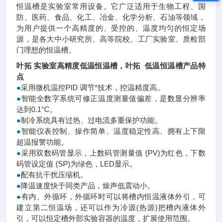
恒温槽是实验室常用设备。它广泛适用于生物工程、国
防、医药、食品、化工、冶金、化学分析、石油等领域，
为用户提供一个高精度的、受控的、温度均匀的恒定场
源，是各大中小研究所、高等院校、工厂实验室、质检部
门理想的恒温槽。
叶拓 实验室高精度低温恒温槽
，
叶拓 低温恒温槽产品特
点
●
采用微机温控PID 调节*技术，控温精度高。
●
智能全数字系统可修正温度测量值偏差，是数显分辨率
达到0.1°C。
●
制冷系统具有过热、过电流多重保护功能。
●
智能仪表控制、操作简单、温度稳定性高、拥有上下限
超温报警功能。
●
采用双数码管显示，上数码管测量值 (PV)为红色，下数
码管设定值 (SP)为绿色，LED显示。
●
配有抗干扰压缩机。
●
降温速度快于同类产品，燥声低震动小。
●
有内、外循环，外循环时可以将槽内恒温液体外引，可
建立第二恒温场，还可以作为冷源(热源)把槽内液体外
引，可以恒定槽外部实验容器的温度，扩展使用范围。