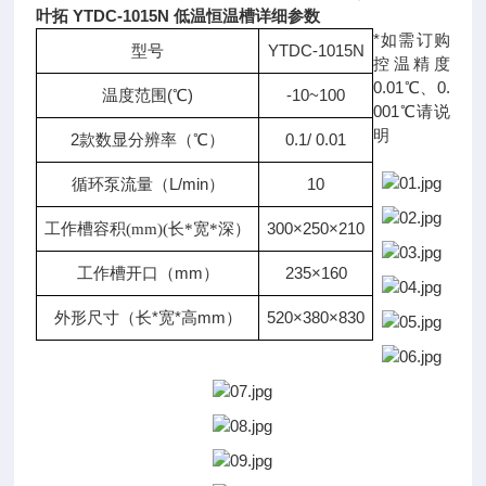
叶拓 YTDC-1015N 低温恒温槽详细参数
*如需订购
型号
YTDC-1015N
控温精度
0.01℃、0.
温度范围(℃)
-10~100
001℃请说
明
2款数显分辨率（
℃
）
0.1/ 0.01
循环泵流量（L/min）
10
300×250×210
工作槽容积(m
m
)(长*宽*深）
工作槽开口（mm）
235×160
外形尺寸（长*宽*高mm）
520×380×830