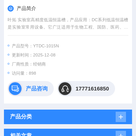
产品简介
叶拓 实验室高精度低温恒温槽，产品应用：DC系列低温恒温槽
是实验室常用设备。它广泛适用于生物工程、国防、医药、食
品、化工、冶金、化学分析、石油等领域，为用户提供一个高精
度的、受控的、温度均匀的恒定场源，是各大中小研究所、高等
产品型号：YTDC-1015N
院校、工厂实验室、质检部门理想的恒温槽。
更新时间：2025-12-08
厂商性质：经销商
访问量：898
产品咨询
17771616850
产品分类
相关文章