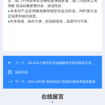
型，箱门中间设有双层钢化玻璃观察窗，箱门与箱体之间
用耐 高温硅橡胶整封条，保温性好
。
●
本系列产品采用微电脑智能型控温仪控温，同时显示设
定温度和箱内温度。
●
外形美观，操作方便，控温精度高，温度均匀可靠。
上一个：
JD-01A上海叶拓无油隔膜真空泵实验室正负压隔膜泵
返回列表
下一个：
303-1A叶拓 电热恒温小型微生物培养箱实验室
在线留言