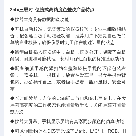
3nh/三恩时 便携式高精度色差仪产品特点
◆仪器本身具备数据翻查功能
◆开机自动校准，无需繁琐的仪器校验；专业与细致相结
合，配备黑白板手动校验功能，推荐用户不定期自己做简
单的专业校验，确保仪器时刻工作在能过计量的状态
◆微型白板插入仪器袋中，白板与仪器分开，保障了白板
耐候、耐脏和可擦拭性，长时间保证白板的标准基线功能
◆配备细腻手感的紧扣防尘盖和轻松手提的环保包装布
袋，一盖关机、一提即走，放置在爱车里、男女手提包背
包内、办公操作台上，或者轻手提着，靓丽显眼、安全可
靠
◆长时间续航，方便的USB插口市电和充电宝充电，在大
屏幕高亮度的工作状态也能测量数千次，关闭屏幕可测量
数万次
◆仪器大屏幕、手机显示屏均有真彩同步颜色的仿真功能
◆可以测量物体在D65等光源下L*a*b、L*C*H、RGB、H