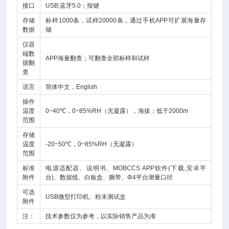
接口
USB;蓝牙5.0；按键
存储
标样1000条，试样20000条，通过手机APP可扩展海量存
数据
储
仪器
端数
APP海量翻查；可翻查全部标样和试样
据翻
查
语言
简体中文，English
操作
温度
0~40℃，0~85%RH（无凝露），海拔：低于2000m
范围
存储
温度
-20~50℃，0~85%RH（无凝露）
范围
标准
电源适配器、说明书、MOBCCS APP软件(下载,安卓平
附件
台)、数据线、白板盒、腕带、Φ4平台测量口径
可选
USB微型打印机、粉末测试盒
附件
注：
技术参数仅为参考，以实际销售产品为准