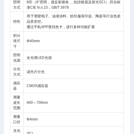
照明
8/D（8°照明，漫反射接收，,包括镜面反射光SCI）,符合标
方式
准CIE N.o.15，GB/T 3978
用于塑胶电子、油漆涂料、纺织服装印染、陶瓷等行业色差
特性
品质管控。
通过手机APP查找色卡，进行多种功能扩展
积分
球尺
Φ40mm
寸
照明
全光谱LED光源
光源
分光
滤光片分光
方式
感应
CMOS感应器
器
测量
波长
400～700nm
范围
测量
Φ4mm
口径
含光
SCI