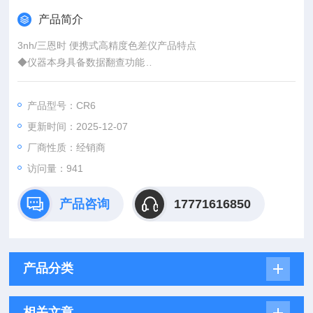
产品简介
3nh/三恩时 便携式高精度色差仪产品特点
◆仪器本身具备数据翻查功能
◆开机自动校准，无需繁琐的仪器校验；专业与细致相结合，配
备黑白板手动校验功能，推荐用户不定期自己做简单的专业校
产品型号：CR6
验，确保仪器时刻工作在能过计量的状态
更新时间：2025-12-07
◆微型白板插入仪器袋中，白板与仪器分开，保障了白板耐候、
耐脏和可擦拭性，长时间保证白板的标准基线功能
厂商性质：经销商
访问量：941
产品咨询
17771616850
产品分类
相关文章