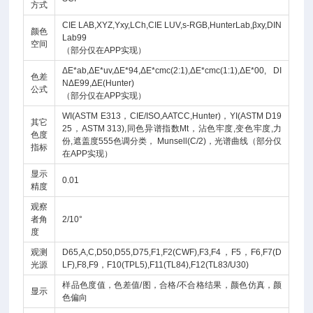
方式
CIE LAB,XYZ,Yxy,LCh,CIE LUV,s-RGB,HunterLab,βxy,DIN
颜色
Lab99
空间
（部分仅在APP实现）
ΔE*ab,ΔE*uv,ΔE*94,ΔE*cmc(2:1),ΔE*cmc(1:1),ΔE*00, DI
色差
NΔE99,ΔE(Hunter)
公式
（部分仅在APP实现）
WI(ASTM E313，CIE/ISO,AATCC,Hunter)，YI(ASTM D19
其它
25，ASTM 313),同色异谱指数Mt，沾色牢度,变色牢度,力
色度
份,遮盖度555色调分类， Munsell(C/2)，光谱曲线（部分仅
指标
在APP实现）
显示
0.01
精度
观察
者角
2/10°
度
观测
D65,A,C,D50,D55,D75,F1,F2(CWF),F3,F4，F5，F6,F7(D
光源
LF),F8,F9，F10(TPL5),F11(TL84),F12(TL83/U30)
样品色度值，色差值/图，合格/不合格结果，颜色仿真，颜
显示
色偏向