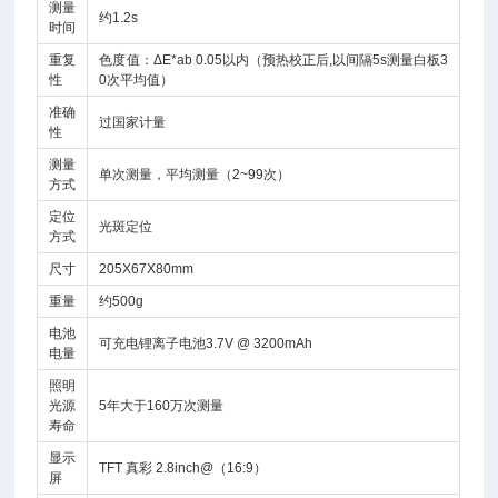
测量
约1.2s
时间
重复
色度值：ΔE*ab 0.05以内（预热校正后,以间隔5s测量白板3
性
0次平均值）
准确
过国家计量
性
测量
单次测量，平均测量（2~99次）
方式
定位
光斑定位
方式
尺寸
205X67X80mm
重量
约500g
电池
可充电锂离子电池3.7V @ 3200mAh
电量
照明
光源
5年大于160万次测量
寿命
显示
TFT 真彩 2.8inch@（16:9）
屏