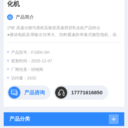
化机
产品简介
沪析 高速分散均质机实验室高速剪切乳化机产品特点
●驱动电机采用输出功率大、结构紧凑的串激式微型电机，设计
安全可靠。
●工作头接触物料部位全部采用不锈钢制作，耐腐蚀性好。
产品型号：FJ300-SH
●工作头采用联轴器与驱动电机连接拆装简便灵活。
更新时间：2025-12-07
●调速机座采用无极调速器，调速方便运转稳定。
厂商性质：经销商
访问量：1532
产品咨询
17771616850
产品分类