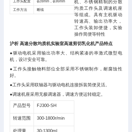
工作头配置
φ28mm，φ36mm
机、不锈钢精制的分散
均质工作头及调速机座
工作方法
断续
等组成。具有主机驱动
转速高、输出功率大，
工作头装卸便捷，实验
操作简便等特性
沪析 高速分散均质机实验室高速剪切乳化机
产品特点
●驱动电机采用输出功率大、结构紧凑的串激式微型电
机，设计安全可靠。
●工作头接触物料部位全部采用不锈钢制作，耐腐蚀性
好。
●工作头采用联轴器与驱动电机连接拆装简便灵活。
●调速机座采用无极调速器，调速方便运转稳定。
产品型号
FJ300-SH
转速范围
300-1800r/min
处理量
30-1300ml