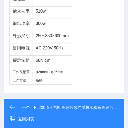
输入功率
510w
输出功率
300w
外形尺寸
250×350×600mm
使用电源
AC 220V 50Hz
额定转矩
68N.cm
工作头配置
φ28mm，φ36mm
工作方法
断续
上一个：
FJ200-SH沪析 高速分散均质机实验室高速剪切乳化机
返回列表