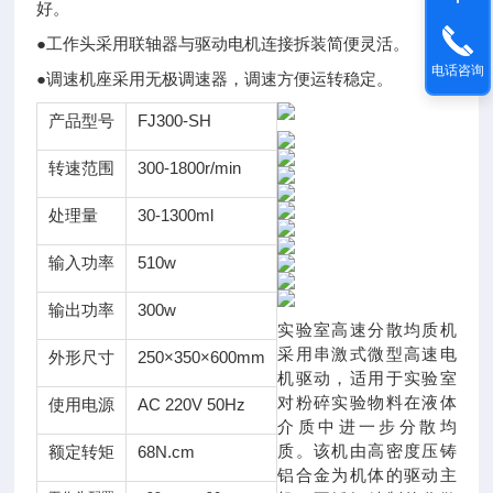
好。
●工作头采用联轴器与驱动电机连接拆装简便灵活。
电话咨询
●调速机座采用无极调速器，调速方便运转稳定。
产品型号
FJ300-SH
转速范围
300-1800r/min
处理量
30-1300ml
输入功率
510w
输出功率
300w
实验室高速分散均质机
采用串激式微型高速电
外形尺寸
250×350×600mm
机驱动，适用于实验室
对粉碎实验物料在液体
使用电源
AC 220V 50Hz
介质中进一步分散均
质。该机由高密度压铸
额定转矩
68N.cm
铝合金为机体的驱动主