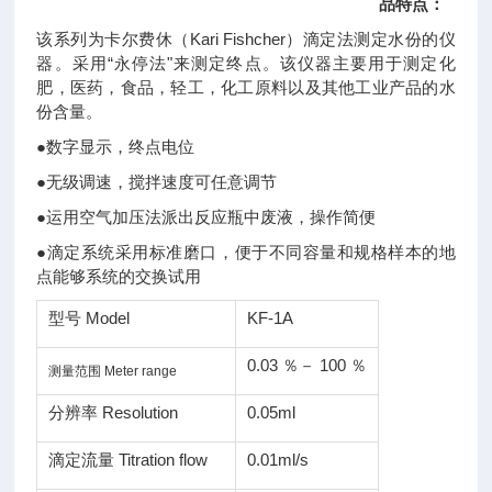
品特点：
该系列为卡尔费休（Kari Fishcher）滴定法测定水份的仪
器。采用“永停法"来测定终点。该仪器主要用于测定化
肥，医药，食品，轻工，化工原料以及其他工业产品的水
份含量。
●
数字显示，终点电位
●
无级调速，搅拌速度可任意调节
●
运用空气加压法派出反应瓶中废液，操作简便
●
滴定系统采用标准磨口，便于不同容量和规格样本的地
点能够系统的交换试用
型号 Model
KF-1A
0.03 ％－ 100 ％
测量范围 Meter range
分辨率 Resolution
0.05ml
滴定流量 Titration flow
0.01ml/s