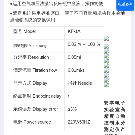
●
运用空气加压法派出反应瓶中废液，操作简便
电话咨询
●
滴定系统采用标准磨口，便于不同容量和规格样本的地
点能够系统的交换试用
型号 Model
KF-1A
0.03 ％－ 100 ％
测量范围 Meter range
分辨率 Resolution
0.05ml
滴定流量 Titration flow
0.01ml/s
显示方式 Display
指针 Needle
终点延时 Endpoint delay
/
安亭电子
示值误差 Display error
≤3%
实验室高
精度自动
电源 Power source
220V/50HZ
控制水分
测定仪
产