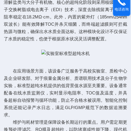
溶解盐类与大分子有机物。核心的超纯化阶段则采用核级混合离
子交换树脂或电去离子（EDI）技术，深度去除残留离子，使电
电话咨询
阻率稳定在18.2MΩ·cm。此外，内置的紫外灯（185nm/254nm
双波长）能有效降解TOC并杀灭细菌，而终端超滤膜则可拦截
热源与微粒，确保出水水质全面达标。这种模块化设计不仅保证
了水质的稳定性，也便于根据原水状况灵活调整配置。
在应用场景方面，该设备广泛服务于高校实验室、质检中心
及企业研发部。对于痕量金属分析、质谱联用技术及分子生物学
实验，标准型超纯水机提供的低背景值水源至关重要。设备通常
配备在线水质监测仪，实时显示电阻率、TOC值及温度，并具
备超标自动报警与循环功能，防止不合格水被误用。智能化控制
系统还能记录产水日志，满足GLP/GMP规范下的数据追溯要
求。
维护与耗材管理是保障设备长期运行的重点。用户需定期更
换预处理滤芯、RO膜及超纯柱，以防堵塞或性能下降。现代机